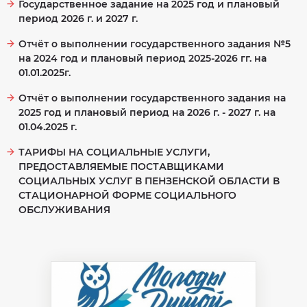
Государственное задание на 2025 год и плановый
хозяйственная
Объём
деятельность
период 2026 г. и 2027 г.
предоставления
социальных
Сведения
услуг
о
Отчёт о выполнении государственного задания №5
проверках
Порядок
на 2024 год и плановый период 2025-2026 гг. на
и
Противодействие
условия
01.01.2025г.
коррупции
предоставления
социальных
услуг
Фотогалерея
Отчёт о выполнении государственного задания на
2025 год и плановый период на 2026 г. - 2027 г. на
Перечень
Оценка
предоставляемых
качества
01.04.2025 г.
социальных
оказания
услуг
услуг
в
ТАРИФЫ НА СОЦИАЛЬНЫЕ УСЛУГИ,
стационарной
Специальная
форме
ПРЕДОСТАВЛЯЕМЫЕ ПОСТАВЩИКАМИ
оценка
условий
СОЦИАЛЬНЫХ УСЛУГ В ПЕНЗЕНСКОЙ ОБЛАСТИ В
Количество
труда
мест
СТАЦИОНАРНОЙ ФОРМЕ СОЦИАЛЬНОГО
в
Попечительский
учреждении
ОБСЛУЖИВАНИЯ
совет
учреждения
Доступная
среда
Результаты
независимой
оценки
качества
на