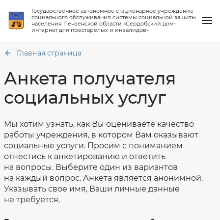
Государственное автономное стационарное учреждение
социального обслуживания системы социальной защиты
населения Пензенской области «Сердобский дом-
интернат для престарелых и инвалидов»
Главная страница
Анкета получателя
социальных услуг
О нас
Общая
информация
Услуги
Мы хотим узнать, как Вы оцениваете качество
Структура
Тарифы
ГАСУСОССЗН
работы учреждения, в котором Вам оказывают
на
ПО
социальные
"Сердобский
социальные услуги. Просим с пониманием
Работа клубов
услуги
дом-
отнестись к анкетированию и ответить
интернат
Режим
для
на вопросы. Выберите один из вариантов
работы
престарелых
Новости
ГАСУСОССЗН
и
на каждый вопрос. Анкета является анонимной.
ПО
инвалидов"
"Сердобский-
Указывать свое имя, Ваши личные данные
интернат
Вопрос-ответ
Материально
для
не требуется.
техническое
престарелых
обеспечение
и
Контакты
инвалидов"
Финансово-