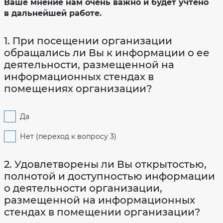
Ваше мнение нам очень важно и будет учтено
хозяйственная
Объём
деятельность
в дальнейшей работе.
предоставления
социальных
Сведения
услуг
о
проверках
1. При посещении организации
Порядок
и
Противодействие
обращались ли Вы к информации о ее
условия
коррупции
предоставления
деятельности, размещенной на
социальных
услуг
Фотогалерея
информационных стендах в
Перечень
Оценка
помещениях организации?
предоставляемых
качества
социальных
оказания
услуг
услуг
в
стационарной
Да
Специальная
форме
оценка
условий
Количество
труда
Нет (переход к вопросу 3)
мест
в
Попечительский
учреждении
совет
учреждения
2. Удовлетворены ли Вы открытостью,
Доступная
полнотой и доступностью информации
среда
о деятельности организации,
Результаты
размещенной на информационных
независимой
оценки
стендах в помещении организации?
качества
на