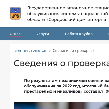
Государственное автономное стаци
обслуживания системы социальной
области «Сердобский дом-интернат
О нас
Услуги
Работа клубов
Главная страница
Сведения о проверках
Общая
Тарифы
информация
на
Сведения о проверк
социальные
Структура
услуги
ГАСУСОССЗН
ПО
Режим
"Сердобский
работы
По результатам независимой оценки к
дом-
ГАСУСОССЗН
обслуживания за 2022 год, итоговый 
интернат
ПО
престарелых и инвалидов» составил 100 
для
"Сердобский-
престарелых
интернат
и
для