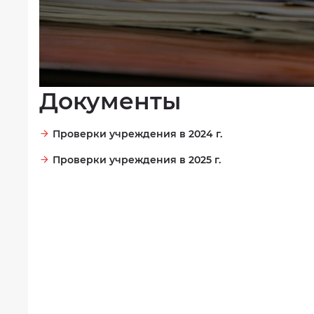
форме
Специальная
Количество
оценка
мест
условий
в
труда
учреждении
Попечительский
Документы
совет
учреждения
Проверки учреждения в 2024 г.
Доступная
среда
Проверки учреждения в 2025 г.
Результаты
независимой
оценки
качества
на
сайте
bus.gov.ru