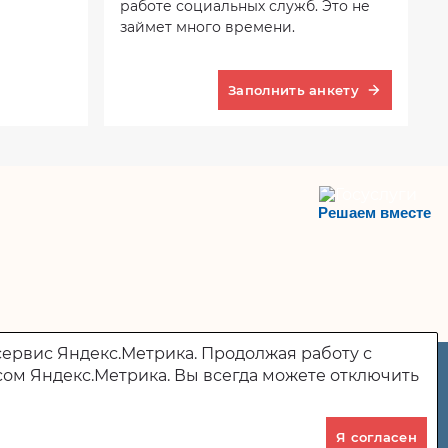
работе социальных служб. Это не
займет много времени.
Заполнить анкету
Решаем вместе
сервис Яндекс.Метрика. Продолжая работу с
сом Яндекс.Метрика. Вы всегда можете отключить
442894, Россия, Пензенская область, г. Сердобск, ул.
Ленина, 291.
(8 84167) 2-01-06
Я согласен
dvt_serdobsk@mail.ru