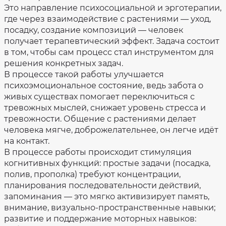
хозяйственная
Это направление психосоциальной и эрготерапии,
Объём
деятельность
предоставления
где через взаимодействие с растениями — уход,
социальных
Сведения
услуг
посадку, создание композиций — человек
о
проверках
Порядок
получает терапевтический эффект. Задача состоит
и
Противодействие
в том, чтобы сам процесс стал инструментом для
условия
коррупции
предоставления
решения конкретных задач.
социальных
услуг
Фотогалерея
В процессе такой работы улучшается
Перечень
психоэмоциональное состояние, ведь забота о
Оценка
предоставляемых
качества
живых существах помогает переключиться с
социальных
оказания
услуг
услуг
тревожных мыслей, снижает уровень стресса и
в
стационарной
Специальная
тревожности. Общение с растениями делает
форме
оценка
человека мягче, доброжелательнее, он легче идёт
условий
Количество
труда
на контакт.
мест
в
Попечительский
В процессе работы происходит стимуляция
учреждении
совет
учреждения
когнитивных функций: простые задачи (посадка,
полив, прополка) требуют концентрации,
Доступная
среда
планирования последовательности действий,
запоминания — это мягко активизирует память,
Результаты
независимой
внимание, визуально-пространственные навыки;
оценки
качества
развитие и поддержание моторных навыков:
на