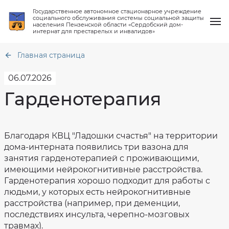
Государственное автономное стационарное учреждение
социального обслуживания системы социальной защиты
населения Пензенской области «Сердобский дом-
интернат для престарелых и инвалидов»
Главная страница
06.07.2026
Гарденотерапия
О нас
Общая
информация
Услуги
Структура
Тарифы
Благодаря КВЦ "Ладошки счастья" на территории
ГАСУСОССЗН
на
ПО
дома-интерната появились три вазона для
социальные
"Сердобский
Работа клубов
услуги
дом-
занятия гарденотерапией с проживающими,
интернат
Режим
для
имеющими нейрокогнитивные расстройства.
работы
престарелых
Новости
ГАСУСОССЗН
Гарденотерапия хорошо подходит для работы с
и
ПО
инвалидов"
людьми, у которых есть нейрокогнитивные
"Сердобский-
интернат
Вопрос-ответ
Материально
расстройства (например, при деменции,
для
техническое
престарелых
обеспечение
последствиях инсульта, черепно-мозговых
и
Контакты
инвалидов"
травмах).
Финансово-