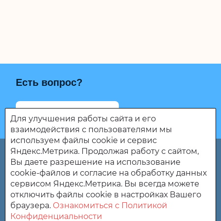
Есть вопрос?
Написать о проблеме
Для улучшения работы сайта и его
взаимодействия с пользователями мы
используем файлы cookie и сервис
Яндекс.Метрика. Продолжая работу с сайтом,
«Сердобский дом-интернат для престарелых и
Вы даете разрешение на использование
инвалидов»
cookie-файлов и согласие на обработку данных
сервисом Яндекс.Метрика. Вы всегда можете
442894, Россия, Пензенская область, г. Сердобск, ул.
отключить файлы cookie в настройках Вашего
Ленина, 291.
браузера.
Ознакомиться с Политикой
Конфиденциальности
(8 84167) 2-01-06