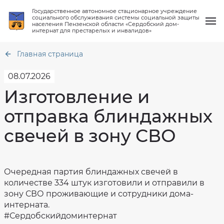
Государственное автономное стационарное учреждение
социального обслуживания системы социальной защиты
населения Пензенской области «Сердобский дом-
интернат для престарелых и инвалидов»
Главная страница
08.07.2026
Изготовление и
О нас
Общая
отправка блиндажных
информация
Услуги
Структура
свечей в зону СВО
Тарифы
ГАСУСОССЗН
на
ПО
социальные
"Сердобский
Работа клубов
услуги
дом-
интернат
Режим
для
работы
престарелых
Новости
Очередная партия блиндажных свечей в
ГАСУСОССЗН
и
ПО
количестве 334 штук изготовили и отправили в
инвалидов"
"Сердобский-
зону СВО проживающие и сотрудники дома-
интернат
Вопрос-ответ
Материально
для
техническое
интерната.
престарелых
обеспечение
и
#Сердобскийдоминтернат
Контакты
инвалидов"
Финансово-